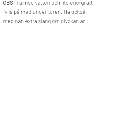
OBS!
Ta med vatten och lite energi att
fylla på med under turen. Ha också
med nån extra slang om olyckan är
framme.
Boka
BRUKSKÄLLAN PUB RIDE
Socialcykling på Dalslands vackra grusvägar
och vi avslutar med After Bike på
Brukskällans pub! Det lokala bryggeriet
serverar inte bara egen öl utan även
alkoholfri dryck samt mat för oss som är
hungriga. Observera att mat eller dryck inte
ingår i priset. Vi startar och slutar vid